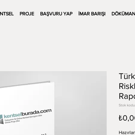
NTSEL
PROJE
BAŞVURU YAP
İMAR BARIŞI
DÖKÜMAN
Türk
Risk
Rap
Stok kodu
₺0,0
Hazırla