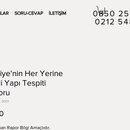
0850 25
LAR
SORU-CEVAP
İLETİŞİM
0212 54
iye'nin Her Yerine
li Yapı Tespiti
oru
: 0001
Fiyat
0
nan Rapor Bilgi Amaçlıdır.