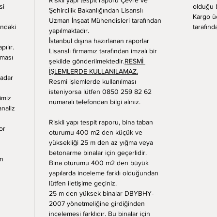
Riskli yapı tespit raporu Çevre ve 
si 
olduğu 
Şehircilik Bakanlığından Lisanslı 
Kargo ü
Uzman İnşaat Mühendisleri tarafından 
ındaki 
tarafınd
yapılmaktadır.
İstanbul dışına hazırlanan raporlar 
ılır.
Lisanslı firmamız tarafından imzalı bir 
ması 
şekilde gönderilmektedir.
RESMİ 
İŞLEMLERDE KULLANILAMAZ.
adar 
Resmi işlemlerde kullanılması 
isteniyorsa lütfen 0850 259 82 62 
imiz 
numaralı telefondan bilgi alınız.
analiz 
Riskli yapı tespit raporu, bina taban 
or 
oturumu 400 m2 den küçük ve 
yüksekliği 25 m den az yığma veya 
betonarme binalar için geçerlidir.
n 
Bina oturumu 400 m2 den büyük 
yapılarda inceleme farklı olduğundan 
lütfen iletişime geçiniz.
25 m den yüksek binalar DBYBHY-
2007 yönetmeliğine girdiğinden 
incelemesi farklıdır. Bu binalar için 