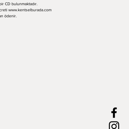
bir CD bulunmaktadır. 
creti www.kentselburada.com 
an ödenir.