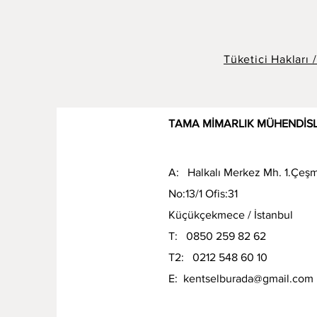
Tüketici Hakları /
TAMA MİMARLIK MÜHENDİSL
A: Halkalı Merkez Mh. 1.Çeş
No:13/1 Ofis:31
Küçükçekmece / İstanbul
T: 0850 259 82 62
T2: 0212 548 60 10
E:
kentselburada@gmail.com