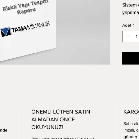
Sistem 
yapılmas
Türkiye
Adet
*
Yapınız
numunes
mühendi
performa
Güvenli
ortalam
Bu Rapo
oturumun
400 m2 
binaları
259 82 
Not: Ra
ÖNEMLİ LÜTFEN SATIN
KARGO
konumun
ALMADAN ÖNCE
Satın a
göstereb
OKUYUNUZ!
inde 
imzalı, c
gönderil