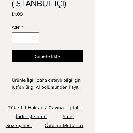
(İSTANBUL İÇİ)
Fiyat
₺1,00
Adet
*
Sepete Ekle
Ürünle İlgili daha detaylı bilgi için 
lütfen Bilgi Al bölümünden kayıt 
yaptırın. Lütfen fiyat sorunuz.
Tüketici Hakları / Cayma - İptal -
İade İşlemleri
Satış
Sözleşmesi
Ödeme Metotları