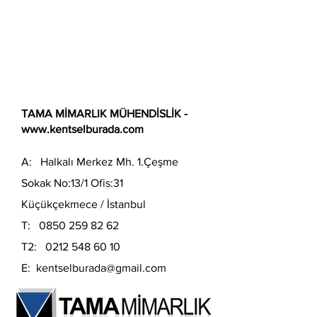
TAMA MİMARLIK MÜHENDİSLİK -
www.kentselburada.com
A: Halkalı Merkez Mh. 1.Çeşme
Sokak No:13/1 Ofis:31
Küçükçekmece / İstanbul
T:
0850 259 82 62
T2:
0212 548 60 10
E:
kentselburada@gmail.com