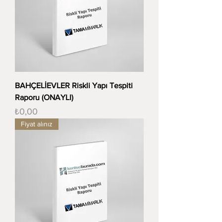
BAHÇELİEVLER Riskli Yapı Tespiti
Raporu (ONAYLI)
Fiyat
₺0,00
Fiyat alınız