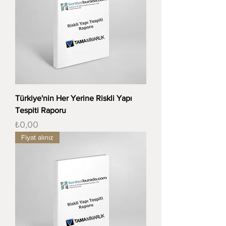
Türkiye'nin Her Yerine Riskli Yapı
Tespiti Raporu
Fiyat
₺0,00
Fiyat alınız