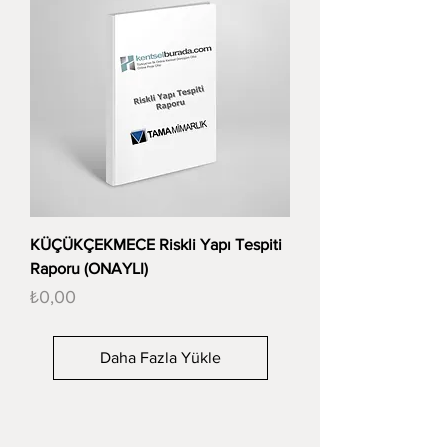
KÜÇÜKÇEKMECE Riskli Yapı Tespiti
Raporu (ONAYLI)
Fiyat
₺0,00
Daha Fazla Yükle