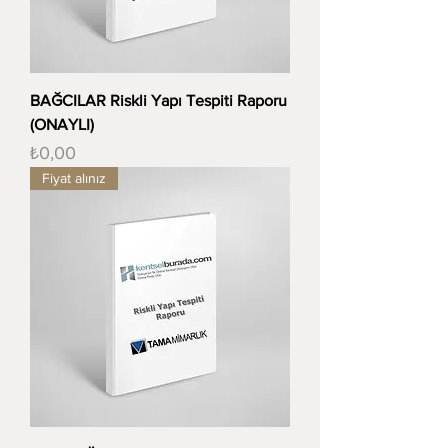
BAĞCILAR Riskli Yapı Tespiti Raporu
(ONAYLI)
Fiyat
₺0,00
Fiyat alınız