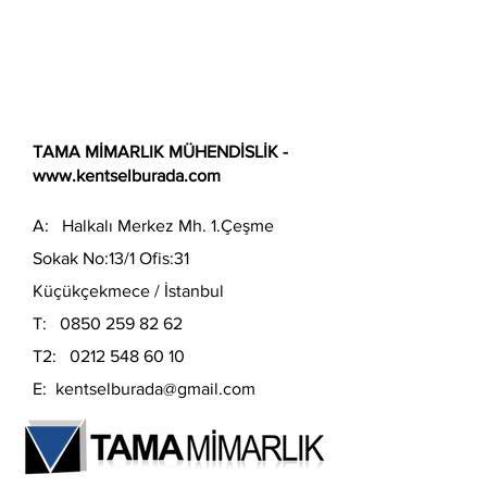
TAMA MİMARLIK MÜHENDİSLİK -
www.kentselburada.com
A: Halkalı Merkez Mh. 1.Çeşme
Sokak No:13/1 Ofis:31
Küçükçekmece / İstanbul
T:
0850 259 82 62
T2:
0212 548 60 10
E:
kentselburada@gmail.com