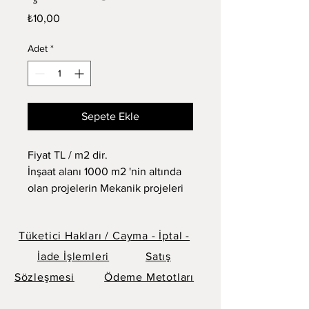
Fiyat
₺10,00
Adet
*
Sepete Ekle
Fiyat TL / m2 dir.
İnşaat alanı 1000 m2 'nin altında 
olan projelerin Mekanik projeleri 
sabit 750 TL dir.
1000 m2 üstü 
Tüketici Hakları / Cayma - İptal -
çizilecek projelerde m2 birim 
fiyatla çalışma yapılır.
İade İşlemleri
Satış
25 m'den daha yüksek ve 5.000 
Sözleşmesi
Ödeme Metotları
m2 den büyük projeler için lütfen 
Teklif Alınız. 0850 259 82 62 